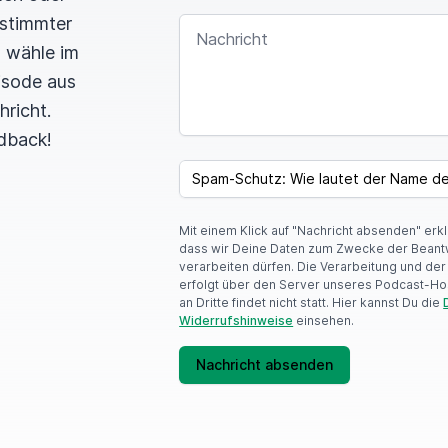
estimmter
NACHRICHT
n wähle im
pisode aus
hricht.
dback!
I
F
SPAM CAPTCHA
Y
O
U
Mit einem Klick auf "Nachricht absenden" erk
A
dass wir Deine Daten zum Zwecke der Beant
R
verarbeiten dürfen. Die Verarbeitung und de
E
erfolgt über den Server unseres Podcast-Ho
A
an Dritte findet nicht statt. Hier kannst Du die
H
Widerrufshinweise
einsehen.
U
M
A
Nachricht absenden
N
,
I
G