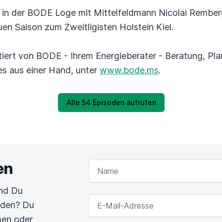
r in der BODE Loge mit Mittelfeldmann Nicolai Rember
en Saison zum Zweitligisten Holstein Kiel.
iert von BODE - Ihrem Energieberater - Beratung, Pla
les aus einer Hand, unter
www.bode.ms
.
Alle 54 Episoden aufrufen
en
NAME
und Du
E-MAIL-ADRESSE
rden? Du
men oder