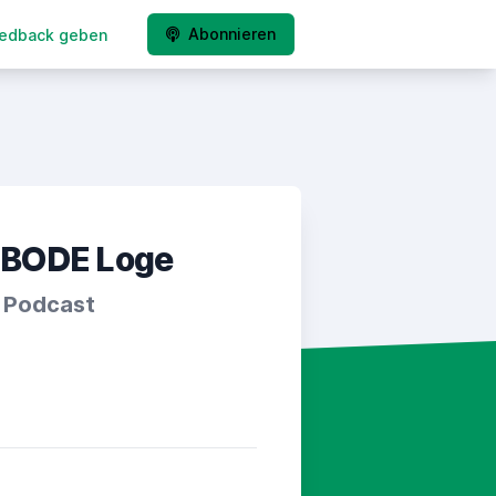
Abonnieren
edback geben
 BODE Loge
r Podcast