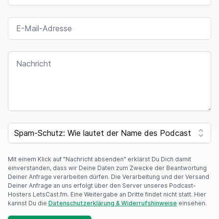
E-MAIL-ADRESSE
NACHRICHT
I
F
SPAM CAPTCHA
Y
O
U
A
Mit einem Klick auf "Nachricht absenden" erklärst Du Dich damit
R
einverstanden, dass wir Deine Daten zum Zwecke der Beantwortung
E
Deiner Anfrage verarbeiten dürfen. Die Verarbeitung und der Versand
A
Deiner Anfrage an uns erfolgt über den Server unseres Podcast-
H
Hosters LetsCast.fm. Eine Weitergabe an Dritte findet nicht statt. Hier
U
kannst Du die
Datenschutzerklärung & Widerrufshinweise
einsehen.
M