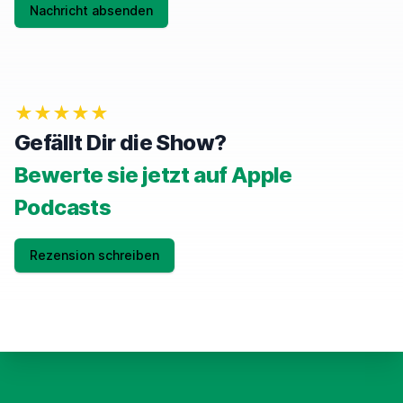
A
Nachricht absenden
N
,
I
G
N
O
★★★★★
R
E
Gefällt Dir die Show?
T
H
Bewerte sie jetzt auf Apple
I
S
Podcasts
F
I
E
Rezension schreiben
L
D